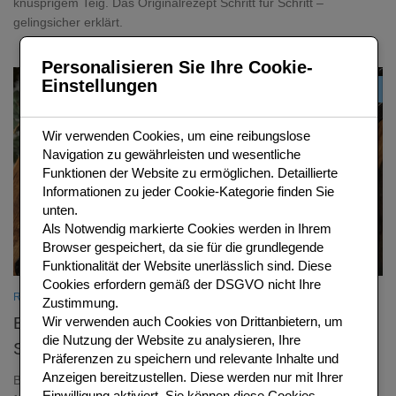
knusprigem Teig. Das Originalrezept Schritt für Schritt –
gelingsicher erklärt.
Personalisieren Sie Ihre Cookie-
Einstellungen
0
Wir verwenden Cookies, um eine reibungslose
Navigation zu gewährleisten und wesentliche
Funktionen der Website zu ermöglichen. Detaillierte
Informationen zu jeder Cookie-Kategorie finden Sie
unten.
Als
Notwendig
markierte Cookies werden in Ihrem
Browser gespeichert, da sie für die grundlegende
Funktionalität der Website unerlässlich sind.
Diese
Cookies erfordern gemäß der DSGVO nicht Ihre
REZEPTE AUS FRANKREICH
Zustimmung.
Boeuf Bourguignon: Das klassische
Wir verwenden auch Cookies von Drittanbietern, um
die Nutzung der Website zu analysieren, Ihre
Schmorfleisch-Rezept aus der Bourgogne
Präferenzen zu speichern und relevante Inhalte und
Anzeigen bereitzustellen. Diese werden nur mit Ihrer
Boeuf Bourguignon ist eines der bekanntesten Gerichte der
Einwilligung aktiviert. Sie können diese Cookies