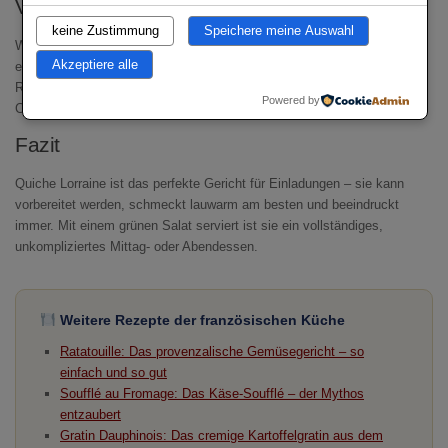
Variationen
keine Zustimmung
Speichere meine Auswahl
Wer möchte, kann Gruyère oder Comté in die Füllung geben – das
Akzeptiere alle
ergibt eine Quiche au Fromage. Für eine Quiche provençale kommen
Ratatouille-Gemüse dazu. Vegetarische Variante: Speck durch
Powered by
Champignons und karamellisierte Zwiebeln ersetzen.
Fazit
Quiche Lorraine ist das perfekte Gericht für Einladungen – sie kann
vorbereitet werden, schmeckt lauwarm am besten und beeindruckt
immer. Mit einem grünen Salat serviert ist sie ein vollständiges,
unkompliziertes Mittag- oder Abendessen.
Weitere Rezepte der französischen Küche
Ratatouille: Das provenzalische Gemüsegericht – so
einfach und so gut
Soufflé au Fromage: Das Käse-Soufflé – der Mythos
entzaubert
Gratin Dauphinois: Das cremige Kartoffelgratin aus dem