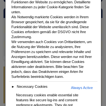
Funktionen der Website zu ermöglichen. Detaillierte
Informationen zu jeder Cookie-Kategorie finden Sie
unten.
Kategorie
Details
Als
Notwendig
markierte Cookies werden in Ihrem
Browser gespeichert, da sie für die grundlegende
Zubereitungszeit
30 Minuten + Kühlzeit
Funktionalität der Website unerlässlich sind.
Diese
Backzeit
35 Minuten
Cookies erfordern gemäß der DSGVO nicht Ihre
Zustimmung.
Portionen
6–8 Personen
Wir verwenden auch Cookies von Drittanbietern, um
Schwierigkeit
Mittel
die Nutzung der Website zu analysieren, Ihre
Präferenzen zu speichern und relevante Inhalte und
Herkunft
Lothringen
Anzeigen bereitzustellen. Diese werden nur mit Ihrer
Einwilligung aktiviert. Sie können diese Cookies
aktivieren oder deaktivieren. Bitte beachten Sie
jedoch, dass das Deaktivieren einiger Arten Ihr
Profi-Tipp
Surferlebnis beeinträchtigen kann.
Den Mürbeteig unbedingt blind vorbacken (mit Bohnen
beschwert). So wird der Boden knusprig und nicht feucht. Eine
Necessary Cookies
►
Always Active
durchgeweichte Quiche ist das häufigste Scheitern bei diesem
Gericht.
Necessary cookies enable essential site
features like secure log-ins and consent
preference adjustments. They do not