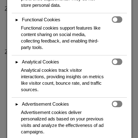
store personal data.
Zutaten für eine 28-cm-Form
Functional Cookies
►
Mürbeteig:
250 g Mehl, 125 g kalte Butter, 1 Prise Salz, 4–5 EL
Eiswasser
Functional cookies support features like
Füllung:
200 g Speckwürfel (geräuchert), 4 Eier, 300 ml Sahne,
content sharing on social media,
100 ml Milch, Salz, Pfeffer, Muskat
collecting feedback, and enabling third-
party tools.
Zubereitung
Analytical Cookies
►
Teig:
Mehl, Salz und Butter zu Bröseln reiben. Eiswasser
Analytical cookies track visitor
löffelweise zugeben, bis ein glatter Teig entsteht. 30 Minuten kalt
interactions, providing insights on metrics
stellen.
like visitor count, bounce rate, and traffic
Teig ausrollen, in die gebutterte Form legen, Rand andrücken.
sources.
Nochmals 15 Minuten kühlen. Mit Backpapier abdecken und
Hülsenfrüchten beschweren. Bei 180°C 15 Minuten blind backen.
Füllung:
Speck in einer Pfanne ohne Fett knusprig braten. Eier,
Advertisement Cookies
►
Sahne, Milch verrühren, mit Salz, Pfeffer und Muskat würzen.
Advertisement cookies deliver
Speck auf dem vorgebackenen Boden verteilen. Eier-Sahne-
personalized ads based on your previous
Mischung darübergießen. Bei 180°C weitere 30–35 Minuten
visits and analyze the effectiveness of ad
backen, bis die Füllung gestockt und goldbraun ist.
campaigns.