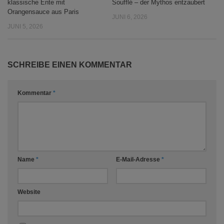
klassische Ente mit
Soufflé – der Mythos entzaubert
Orangensauce aus Paris
JUNI 6, 2026
JUNI 5, 2026
SCHREIBE EINEN KOMMENTAR
Kommentar
*
Name
*
E-Mail-Adresse
*
Website