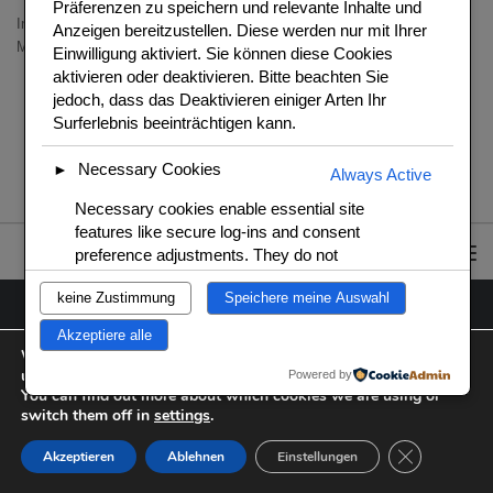
Präferenzen zu speichern und relevante Inhalte und
Inhaltlich Verantwortlich: Ralf Heemeier – Mozartweg 3 – 96247
Anzeigen bereitzustellen. Diese werden nur mit Ihrer
Michelau
Einwilligung aktiviert. Sie können diese Cookies
aktivieren oder deaktivieren. Bitte beachten Sie
jedoch, dass das Deaktivieren einiger Arten Ihr
Surferlebnis beeinträchtigen kann.
Necessary Cookies
►
Always Active
Necessary cookies enable essential site
features like secure log-ins and consent
preference adjustments. They do not
store personal data.
keine Zustimmung
Speichere meine Auswahl
Functional Cookies
►
Akzeptiere alle
Adanto Küchengadges & Rezeptideen © 2026. Alle Rechte vorbehalten.
Wir verwenden Cookies, um dir die bestmögliche Erfahrung auf
Functional cookies support features like
Präsentiert von
- Entworfen mit dem
Hueman-Theme
unserer Website zu bieten.
Powered by
content sharing on social media,
You can find out more about which cookies we are using or
collecting feedback, and enabling third-
switch them off in
settings
.
party tools.
GDPR Cookie
Akzeptieren
Ablehnen
Einstellungen
Analytical Cookies
►