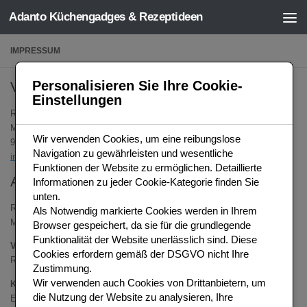
Adanto Küchengadges & Rezeptideen
Zum Inhalt springen
IMPRESSUM
Personalisieren Sie Ihre Cookie-
Verantwortlich für den Inhalt
Einstellungen
Ralf Heemeier
Mozartweg 3
Wir verwenden Cookies, um eine reibungslose
96247 Michelau
Navigation zu gewährleisten und wesentliche
info@activmedia.org
Funktionen der Website zu ermöglichen. Detaillierte
Angaben gemäß § 5 TMG
Informationen zu jeder Cookie-Kategorie finden Sie
unten.
Ralf Heemeier
Als
Notwendig
markierte Cookies werden in Ihrem
Mozartweg 3 – 96247 Michelau, Deutschland
Browser gespeichert, da sie für die grundlegende
Funktionalität der Website unerlässlich sind.
Diese
Vertreten durch:
Cookies erfordern gemäß der DSGVO nicht Ihre
Ralf Heemeier
Zustimmung.
Wir verwenden auch Cookies von Drittanbietern, um
Kontakt:
die Nutzung der Website zu analysieren, Ihre
E-Mail:
info@activmedia.org