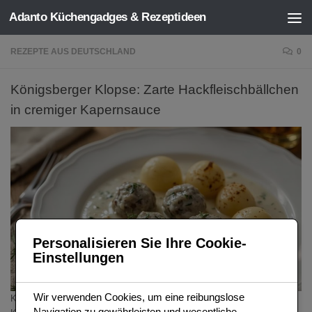
Adanto Küchengadges & Rezeptideen
Zum Inhalt springen
REZEPTE AUS DEUTSCHLAND
0
Königsberger Klopse: Zarte Hackfleischbällchen
in cremiger Kapernsauce
Personalisieren Sie Ihre Cookie-
Einstellungen
Wir verwenden Cookies, um eine reibungslose
Königsberger Klopse – benannt nach der ostpreußischen Hauptstadt
Navigation zu gewährleisten und wesentliche