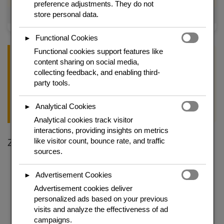
preference adjustments. They do not
store personal data.
Herkunft
Königsberg/Ostpreußen
Functional Cookies
►
Functional cookies support features like
Koch-Tipp
content sharing on social media,
collecting feedback, and enabling third-
Die Klöße im Sud pochieren, nicht kochen – die Hitze sollte nie
party tools.
über 90°C steigen. Sprudelndes Kochen macht sie fest und
trocken. Vorsichtiges Pochieren ergibt das samtweiche Innere,
das dieses Gericht auszeichnet.
Analytical Cookies
►
Analytical cookies track visitor
interactions, providing insights on metrics
like visitor count, bounce rate, and traffic
Zutaten für 4 Personen
sources.
Klopse:
600 g gemischtes Hackfleisch, 1 altes Brötchen
(eingeweicht), 1 Ei, 1 Zwiebel (gerieben), Salz, Pfeffer, Muskat,
Advertisement Cookies
►
Sardellenpaste (1 TL optional)
Advertisement cookies deliver
Sud:
1 Liter Wasser, 1 Zwiebel, Lorbeer, Pfefferkörner
personalized ads based on your previous
Sauce:
30 g Butter, 30 g Mehl, 600 ml Kochsud, 150 ml Sahne, 3
visits and analyze the effectiveness of ad
EL Kapern, 1 EL Kapernlake, 1 TL Zucker, Salz, Zitronensaft
campaigns.