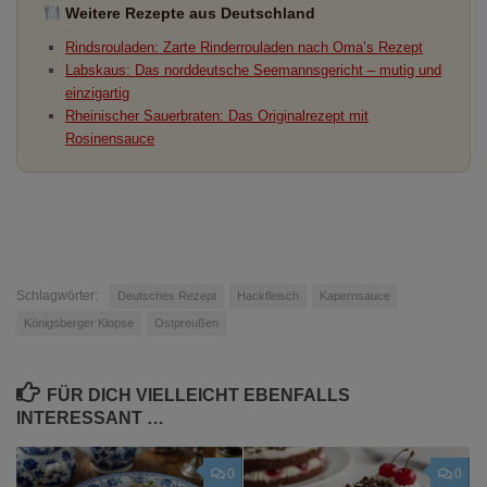
Weitere Rezepte aus Deutschland
Rindsrouladen: Zarte Rinderrouladen nach Oma’s Rezept
Labskaus: Das norddeutsche Seemannsgericht – mutig und
einzigartig
Rheinischer Sauerbraten: Das Originalrezept mit
Rosinensauce
Schlagwörter:
Deutsches Rezept
Hackfleisch
Kapernsauce
Königsberger Klopse
Ostpreußen
FÜR DICH VIELLEICHT EBENFALLS
INTERESSANT …
0
0