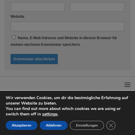
Website
Name, E-Mail-Adresse und Website in diesem Browser für
meinen nächsten Kommentar speichern.
Wir verwenden Cookies, um dir die bestmögliche Erfahrung auf
unserer Website zu bieten.
You can find out more about which cookies we are using or
Adanto Küchengadges & Rezeptideen © 2026. Alle Rechte vorbehalten.
switch them off in
settings
.
Präsentiert von
- Entworfen mit dem
Hueman-Theme
GDPR Cookie
Akzeptieren
Ablehnen
Einstellungen