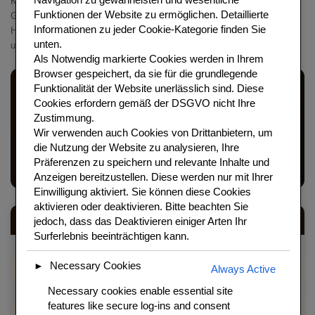
Königsberg (heute Kaliningrad) – sind eines der charakteristischsten
Funktionen der Website zu ermöglichen. Detaillierte
Gerichte der deutschen Küche. Die Kombination aus zartem
Informationen zu jeder Cookie-Kategorie finden Sie
Hackfleischkloß und der cremig-sauren Kapernsauce ist
unten.
unverwechselbar und hat keine Entsprechung in anderen Küchen.
Als
Notwendig
markierte Cookies werden in Ihrem
Browser gespeichert, da sie für die grundlegende
Funktionalität der Website unerlässlich sind.
Diese
Cookies erfordern gemäß der DSGVO nicht Ihre
Königsberger Klopse sind ein Stück ostpreußische Küche
Zustimmung.
– zarte Hackfleischbällchen in einer cremigen, leicht
Wir verwenden auch Cookies von Drittanbietern, um
die Nutzung der Website zu analysieren, Ihre
sauren Kapernsauce. Ein Gericht, das Sehnsucht weckt
Präferenzen zu speichern und relevante Inhalte und
und immer begeistert.
Anzeigen bereitzustellen. Diese werden nur mit Ihrer
Einwilligung aktiviert. Sie können diese Cookies
aktivieren oder deaktivieren. Bitte beachten Sie
jedoch, dass das Deaktivieren einiger Arten Ihr
Kategorie
Details
Surferlebnis beeinträchtigen kann.
Zubereitungszeit
30 Minuten
Necessary Cookies
►
Always Active
Kochzeit
25 Minuten
Necessary cookies enable essential site
Portionen
4 Personen
features like secure log-ins and consent
Schwierigkeit
Mittel