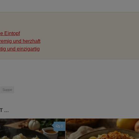
e Eintopf
remig und herzhaft
g und einzigartig
Suppe
T …
0