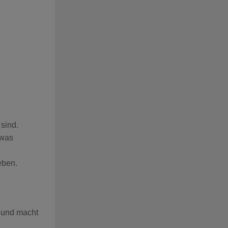
 sind.
twas
eben.
– und macht