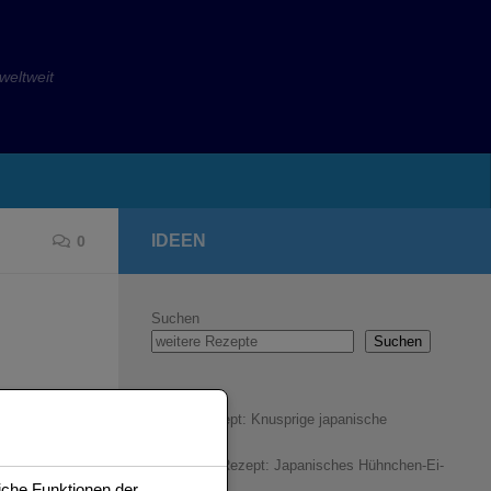
eltweit
IDEEN
0
Suchen
Suchen
Gyoza Rezept: Knusprige japanische
Teigtaschen
Oyakodon Rezept: Japanisches Hühnchen-Ei-
iche Funktionen der
Gericht