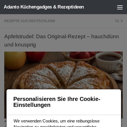
Adanto Küchengadges & Rezeptideen
Zum Inhalt springen
REZEPTE AUS DEUTSCHLAND
0
Apfelstrudel: Das Original-Rezept – hauchdünn
und knusprig
Personalisieren Sie Ihre Cookie-
Einstellungen
Wir verwenden Cookies, um eine reibungslose
Apfelstrudel ist die Brücke zwischen der deutschen und
Navigation zu gewährleisten und wesentliche