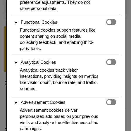
preference adjustments. They do not
store personal data.
Herkunft
Deutschland/Österreich
Functional Cookies
►
Functional cookies support features like
Koch-Tipp
content sharing on social media,
collecting feedback, and enabling third-
Der Strudelteig muss durch Schreibpapier hindurch lesbar sein
party tools.
– das ist kein Scherz. Wer ihn zu dick lässt, bekommt zähen
Teig statt knuspriger Schichten. Über dem Handrücken
ausziehen, nicht mit dem Nudelholz.
Analytical Cookies
►
Analytical cookies track visitor
interactions, providing insights on metrics
like visitor count, bounce rate, and traffic
Zutaten für 8 Portionen
sources.
Strudelteig:
250 g Mehl (Type 405), 125 ml lauwarmes Wasser, 1
EL Öl, Prise Salz
Advertisement Cookies
►
Füllung:
1 kg säuerliche Äpfel (Boskoop), 80 g Zucker, 2 TL Zimt,
Advertisement cookies deliver
80 g Rosinen, 80 g Semmelbrösel, 80 g Butter
personalized ads based on your previous
50 g Butter zum Bestreichen, Puderzucker
visits and analyze the effectiveness of ad
campaigns.
Zubereitung