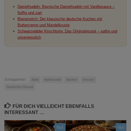
Dampfnudeln: Bayrische Dampfnudeln mit Vanillesauce –
fluffig und zart
Bienenstich: Der klassische deutsche Kuchen mit
Buttercreme und Mandelkruste
Schwarzwälder Kirschtorte: Das Originalrezept – saftig und
unvergesslich
Schlagwörter:
Äpfel
Apfelstrudel
Backen
Dessert
Deutsches Rezept
FÜR DICH VIELLEICHT EBENFALLS
INTERESSANT …
0
0