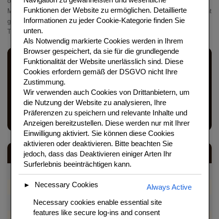
österreichischen Küche – entstanden in Wien, perfektioniert in ganz
Funktionen der Website zu ermöglichen. Detaillierte
Mitteleuropa. Der hauchdünne Strudelteig ist der Schlüssel: er wird nicht
Informationen zu jeder Cookie-Kategorie finden Sie
gerollt, sondern über die Hände gezogen bis er durchsichtig ist – eine
unten.
Technik, die beeindruckt und befriedigt.
Als
Notwendig
markierte Cookies werden in Ihrem
Browser gespeichert, da sie für die grundlegende
Funktionalität der Website unerlässlich sind.
Diese
Cookies erfordern gemäß der DSGVO nicht Ihre
Apfelstrudel mit hauchdünnem Strudelteig, frischen
Zustimmung.
Äpfeln, Zimt und Rosinen ist das bekannteste Dessert der
Wir verwenden auch Cookies von Drittanbietern, um
die Nutzung der Website zu analysieren, Ihre
deutschsprachigen Küche. Mit dem richtigen Teig gelingt
Präferenzen zu speichern und relevante Inhalte und
er besser als jeder Fertigstrudel.
Anzeigen bereitzustellen. Diese werden nur mit Ihrer
Einwilligung aktiviert. Sie können diese Cookies
aktivieren oder deaktivieren. Bitte beachten Sie
jedoch, dass das Deaktivieren einiger Arten Ihr
Kategorie
Details
Surferlebnis beeinträchtigen kann.
Zubereitungszeit
45 Minuten + Ruhezeit
Necessary Cookies
►
Always Active
Backzeit
40 Minuten
Necessary cookies enable essential site
Portionen
8 Portionen
features like secure log-ins and consent
Schwierigkeit
Mittel