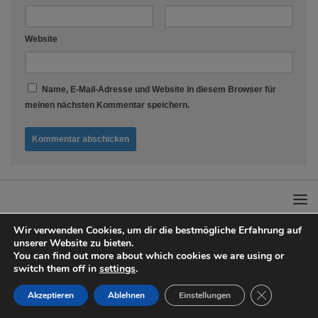
Website
Name, E-Mail-Adresse und Website in diesem Browser für
meinen nächsten Kommentar speichern.
Wir verwenden Cookies, um dir die bestmögliche Erfahrung auf
unserer Website zu bieten.
You can find out more about which cookies we are using or
Adanto Küchengadges & Rezeptideen © 2026. Alle Rechte vorbehalten.
switch them off in
settings
.
Präsentiert von
- Entworfen mit dem
Hueman-Theme
GDPR Cookie
Akzeptieren
Ablehnen
Einstellungen