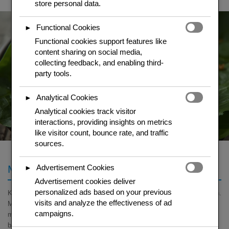
store personal data.
Functional Cookies
►
Functional cookies support features like
content sharing on social media,
collecting feedback, and enabling third-
party tools.
Analytical Cookies
►
Analytical cookies track visitor
interactions, providing insights on metrics
like visitor count, bounce rate, and traffic
sources.
Marinade und Einwickeln
Advertisement Cookies
►
Advertisement cookies deliver
personalized ads based on your previous
Knoblauch und Korianderwurzeln im Moerser zu einer Paste zerstossen.
visits and analyze the effectiveness of ad
Mit Sojasauce, Austernsauce, Sesamoel, Pfeffer und Palmzucker
campaigns.
mischen. Haehnchen-Wuerfel
mindestens 2 Stunden
marinieren,
besser ueber Nacht. Das Haenchen nimmt die Aromen vollstaendig auf.