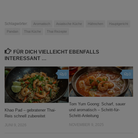
Schlagwörter:
Aromatisch
Asiatische Küche
Hähnchen
Hauptgericht
Pandan
Thai Küche
Thai Rezepte
FÜR DICH VIELLEICHT EBENFALLS
INTERESSANT …
0
0
Tom Yum Goong: Scharf, sauer
und aromatisch – Schritt-für-
Khao Pad – gebratener Thai-
Schritt-Anleitung
Reis schnell zubereitet
NOVEMBER 9, 2025
JUNI 9, 2026