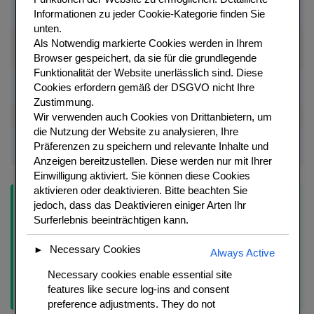
Pandanblaetter
Lang genug zum
Asiamarkt oder
20-25 Stueck
Informationen zu jeder Cookie-Kategorie finden Sie
(frisch oder TK)
Wickeln
online
unten.
Oder anderes
Als
Notwendig
markierte Cookies werden in Ihrem
Kokosoel
Zum Frittieren
Neutral
Oel
Browser gespeichert, da sie für die grundlegende
Funktionalität der Website unerlässlich sind.
Diese
Knoblauch +
Moerser
je 4 Stueck
Marinade
Cookies erfordern gemäß der DSGVO nicht Ihre
Korianderwurzeln
zerkleinern
Zustimmung.
Wir verwenden auch Cookies von Drittanbietern, um
Sesamoel (dunkel)
2 TL
Marinade
Gibt Tiefe
die Nutzung der Website zu analysieren, Ihre
Sojasauce +
Präferenzen zu speichern und relevante Inhalte und
je 2 EL
Marinade
Salzig-suss
Austernsauce
Anzeigen bereitzustellen. Diese werden nur mit Ihrer
Einwilligung aktiviert. Sie können diese Cookies
aktivieren oder deaktivieren. Bitte beachten Sie
Tipp:
Pandanblaetter wickeln – Schritt-fuer-Schritt:
Ein
jedoch, dass das Deaktivieren einiger Arten Ihr
Pandanblatt zu einer Rosette formen (Blatt um zwei Finger
Surferlebnis beeinträchtigen kann.
wickeln) und ein Haehnchen-Wuerfel mittig einlegen. Die Enden
nach innen stecken und ein zweites Blatt drumwickeln. Das
Necessary Cookies
►
Always Active
Paket darf beim Frittieren nicht aufgehen – daher die Enden gut
Necessary cookies enable essential site
einstecken. Wer es nicht hinbekommt: Paket mit einem
features like secure log-ins and consent
Zahnstocher sichern.
preference adjustments. They do not