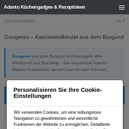
Adanto Küchengadges & Rezeptideen
Zum Inhalt springen
UNCATEGORIZED
0
Gougeres – Kaesewindbeutel aus dem Burgund
Gougeres
aus dem Burgund sind kaesegefu ellte
Windbeutel aus Brandteig – das eleganteste Aperitif-
Happen Frankreichs, serviert zum Kir oder Cremant.
Personalisieren Sie Ihre Cookie-
Zutat
Menge (ca. 30
Typ
Hinweis
Einstellungen
Stueck)
Fuer cremigen
Haelfte-
Wir verwenden Cookies, um eine reibungslose
Wasser + Milch
125 ml + 125 ml
Brandteig
Haelfte
Navigation zu gewährleisten und wesentliche
Funktionen der Website zu ermöglichen. Detaillierte
Im Wasser
Butter
100 g
In Stuecken