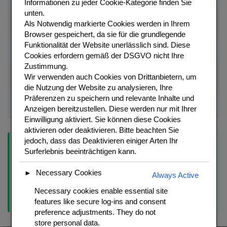
Informationen zu jeder Cookie-Kategorie finden Sie
schmelzen
unten.
Auf einmal
Als
Notwendig
markierte Cookies werden in Ihrem
Mehl
150 g
Gesiebt
einruehren
Browser gespeichert, da sie für die grundlegende
Funktionalität der Website unerlässlich sind.
Diese
Konsistenz
Eier
4-5 grosse
Zimmertemeperatur
Cookies erfordern gemäß der DSGVO nicht Ihre
pruefen
Zustimmung.
Gruyere oder
Im Teig +
Wir verwenden auch Cookies von Drittanbietern, um
150 g
Grob gerieben
Comte
obendrauf
die Nutzung der Website zu analysieren, Ihre
Präferenzen zu speichern und relevante Inhalte und
Cayennepfeffer +
Kraeftig
je 1 Prise
Wuerze
Anzeigen bereitzustellen. Diese werden nur mit Ihrer
Muskat
wuerzen
Einwilligung aktiviert. Sie können diese Cookies
aktivieren oder deaktivieren. Bitte beachten Sie
jedoch, dass das Deaktivieren einiger Arten Ihr
Tipp:
Milch statt nur Wasser:
Klassischer Brandteig
Surferlebnis beeinträchtigen kann.
verwendet nur Wasser. Gougeres verwenden halb Wasser, halb
Milch – das gibt einen zarteren, goldbrauneren Teig durch die
Necessary Cookies
►
Always Active
Milchzucker-Karamellisierung. Kaese NACH dem Abkuehlen
einruehren – bei Hitze wuerde der Kaese Fetttrennung
Necessary cookies enable essential site
verursachen und den Teig ruinieren.
features like secure log-ins and consent
preference adjustments. They do not
store personal data.