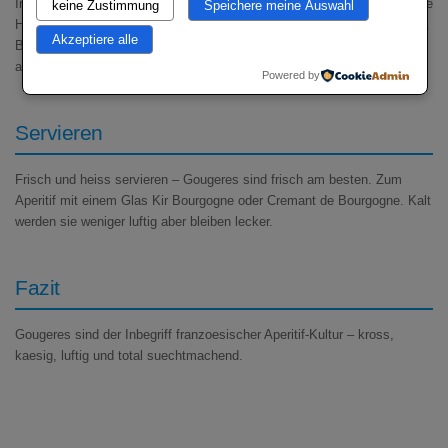
In einen Spritzbeutel (glatte Tuelle 1.5cm) fuellen. Auf Backpapier kleine
keine Zustimmung
Speichere meine Auswahl
Haeuchen (3cm) spritzen. Mit Ei bestreichen, etwas Gruyere obendrauf.
Akzeptiere alle
Bei
200 Grad fuer 20-22 Minuten
backen bis goldbraun und
aufgeblasen. NICHT fruehzeitig oeffnen – sie fallen zusammen.
Powered by
Servieren
Frisch und heiss servieren – Gougeres sind frisch am besten. Zum
Aperitif mit einem Glas Kir Bourgogne oder Cremant de Bourgogne. Kalt
werden sie weniger luftig aber bleiben lecker.
Fazit
Gougeres sind der Inbegriff franzoesischer Aperitif-Kultur – kross,
kaesig, luftig und total suechtmachend.