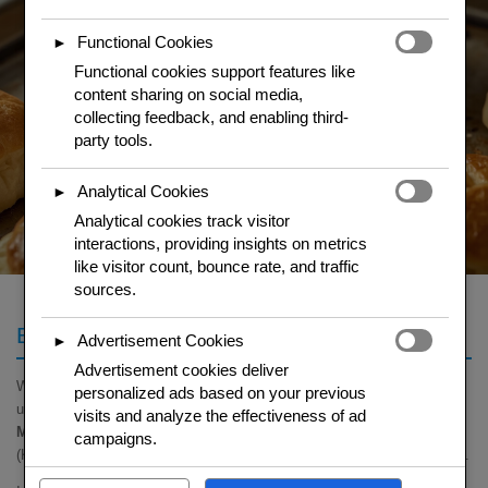
Functional Cookies
►
Functional cookies support features like
content sharing on social media,
collecting feedback, and enabling third-
party tools.
Analytical Cookies
►
Analytical cookies track visitor
interactions, providing insights on metrics
like visitor count, bounce rate, and traffic
sources.
Brandteig mit Kaese
Advertisement Cookies
►
Advertisement cookies deliver
Wasser, Milch, Butter und Salz aufkochen. Mehl auf einmal einruehren
personalized ads based on your previous
und bei Hitze ruehren bis sich der Teig vom Topfboden loest (
2
visits and analyze the effectiveness of ad
Minuten
). Vom Herd, etwas abkuehlen. Eier einzeln unterruehren
campaigns.
(Konsistenz pruefen – V-Test). Kaese, Cayenne und Muskat einruehren.