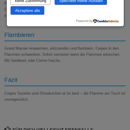
keine Zustimmung
Speichere meine Auswahl
Pfanne schmelzen und leicht karamellisieren. Crepes viermal falten (zu
Dreiecken) und in der Orangenbutter erwaermen. Crepes mit dem
Akzeptiere alle
entstandenen Orangenjus traenken.
Powered by
Flambieren
Grand Marnier erwaermen, entzuenden und flambiern. Crepes in den
Flammen schwenken. Sofort servieren wenn die Flammen erloschen.
Mit Vanilleeis oder Creme fraiche.
Fazit
Crepes Suzette sind Showkochen at its best – die Flamme am Tisch ist
unvergesslich.