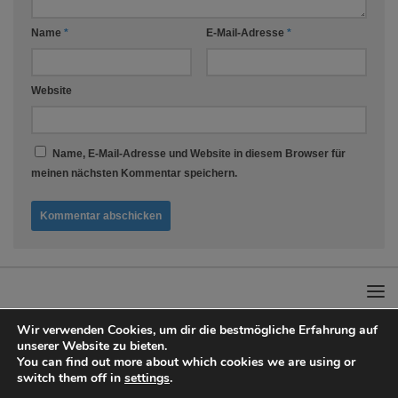
Name
*
E-Mail-Adresse
*
Website
Name, E-Mail-Adresse und Website in diesem Browser für
meinen nächsten Kommentar speichern.
Wir verwenden Cookies, um dir die bestmögliche Erfahrung auf
unserer Website zu bieten.
You can find out more about which cookies we are using or
Adanto Küchengadges & Rezeptideen © 2026. Alle Rechte vorbehalten.
switch them off in
settings
.
Präsentiert von
- Entworfen mit dem
Hueman-Theme