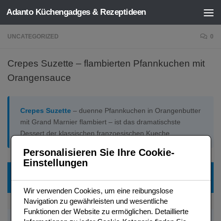
Adanto Küchengadges & Rezeptideen
Zum Inhalt springen
UNCATEGORIZED
0
Crepes Suzette – flambierten Pfannkuchen mit
Orangensauce
Crepes Suzette
– duenne Pfannkuchen in Orangenbutter
mit Grand Marnier flambiert – ist das dramatischste
Dessert der klassischen franzoesischen Kueche.
Personalisieren Sie Ihre Cookie-
Einstellungen
Zutat
Menge (4
Typ
Hinweis
Pers.)
Wir verwenden Cookies, um eine reibungslose
Navigation zu gewährleisten und wesentliche
Crepe-Teig (duenn)
12 Crepes
Klassischer Teig
Hauchdann
Funktionen der Website zu ermöglichen. Detaillierte
Fuer