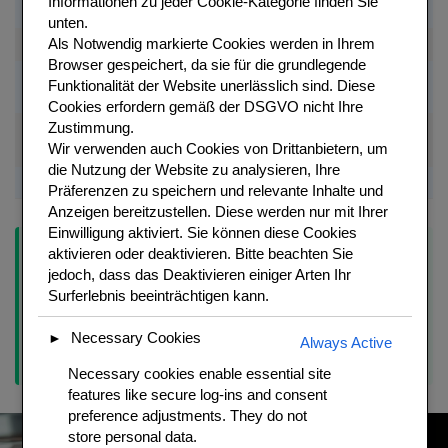
Informationen zu jeder Cookie-Kategorie finden Sie
Butter
100 g
Zimmertemeperatur
Orangenbutter
unten.
Als
Notwendig
markierte Cookies werden in Ihrem
Zucker
80 g
Fein
Karamellisiert
Browser gespeichert, da sie für die grundlegende
Frisch
Funktionalität der Website unerlässlich sind.
Diese
Orangen
3 Stueck
Bio, Saft + Schale
gepresst
Cookies erfordern gemäß der DSGVO nicht Ihre
Zustimmung.
Grand Marnier oder
Fuer
6 EL
Qualitaetslikör
Wir verwenden auch Cookies von Drittanbietern, um
Cointreau
Flambieren
die Nutzung der Website zu analysieren, Ihre
Cognac
4 EL
Optional
Extra Aroma
Präferenzen zu speichern und relevante Inhalte und
Anzeigen bereitzustellen. Diese werden nur mit Ihrer
Einwilligung aktiviert. Sie können diese Cookies
aktivieren oder deaktivieren. Bitte beachten Sie
Tipp:
Flambieren sicher:
Grand Marnier in einer Schoepfkelle
jedoch, dass das Deaktivieren einiger Arten Ihr
kurz erwaermen, dann mit einem langen Streichholz
Surferlebnis beeinträchtigen kann.
entzuenden und ueber die Crepes giessen. Niemals Alkohol in
der Flasche anzuenden. Den Dunstabzug ausschalten. Die
Necessary Cookies
Flamme erlischt von selbst wenn der Alkohol verbrannt ist (ca.
►
Always Active
20-30 Sekunden). Spektakulaer und sicher.
Necessary cookies enable essential site
features like secure log-ins and consent
preference adjustments. They do not
store personal data.