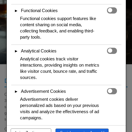
Functional Cookies
►
Functional cookies support features like
content sharing on social media,
collecting feedback, and enabling third-
party tools.
Analytical Cookies
►
Analytical cookies track visitor
interactions, providing insights on metrics
like visitor count, bounce rate, and traffic
sources.
Duenne Crepes backen
Advertisement Cookies
►
Crepe-Teig (Mehl, Ei, Milch, Butter, Prise Salz und Zucker) mindestens
Advertisement cookies deliver
30 Minuten ruhen lassen. In einer heissen, gebutterten Pfanne (20cm)
personalized ads based on your previous
sehr duenne Pfannkuchen backen – den Teig schwenken fuer
visits and analyze the effectiveness of ad
gleichmaessige Verteilung. Pro Seite
60-90 Sekunden
. Beiseite
campaigns.
stapeln.
Orangenbutter: Butter, Zucker, Orangenzeste und -saft in einer grossen