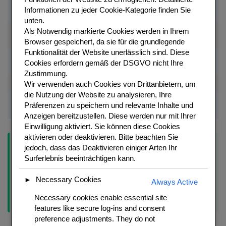
Fuer Teig und
Kokosmilch
400 ml
Vollfett
Informationen zu jeder Cookie-Kategorie finden Sie
Fuellung
unten.
Kokosnuss-Sahne
Oben aus
Als
Notwendig
markierte Cookies werden in Ihrem
200 ml
Fuer cremige Fuellung
(frisch)
Dose
Browser gespeichert, da sie für die grundlegende
Funktionalität der Website unerlässlich sind.
Diese
Geteilt: Teig und
Zucker
80 g
Fein
Cookies erfordern gemäß der DSGVO nicht Ihre
Fuellung
Zustimmung.
Wir verwenden auch Cookies von Drittanbietern, um
Salz
0,5 TL
Fein
Hebt Suesse hervor
die Nutzung der Website zu analysieren, Ihre
Fein
Klassische herzhafte
Präferenzen zu speichern und relevante Inhalte und
Gruene Zwiebeln
3 EL
gehackt
Variante
Anzeigen bereitzustellen. Diese werden nur mit Ihrer
Einwilligung aktiviert. Sie können diese Cookies
aktivieren oder deaktivieren. Bitte beachten Sie
Tipp:
Kanom Krok Pfanne:
Fuer Kanom Krok braucht man
jedoch, dass das Deaktivieren einiger Arten Ihr
eine spezielle halbrunde Vertiefungs-Pfanne (aehnlich wie
Surferlebnis beeinträchtigen kann.
Aebleskiver/Takoyaki-Pfanne). In Thailand ist es eine
Gusseisen-Pfanne. Alternativ: Eine Aebleskiver-Pfanne oder
Necessary Cookies
►
Always Active
Takoyaki-Form funktioniert fast genauso gut und ist online oder
Necessary cookies enable essential site
im Asiamarkt erhaeltlich.
features like secure log-ins and consent
preference adjustments. They do not