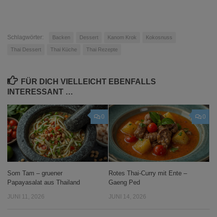
Schlagwörter:
Backen
Dessert
Kanom Krok
Kokosnuss
Thai Dessert
Thai Küche
Thai Rezepte
FÜR DICH VIELLEICHT EBENFALLS
INTERESSANT …
0
0
Som Tam – gruener
Rotes Thai-Curry mit Ente –
Papayasalat aus Thailand
Gaeng Ped
JUNI 11, 2026
JUNI 14, 2026