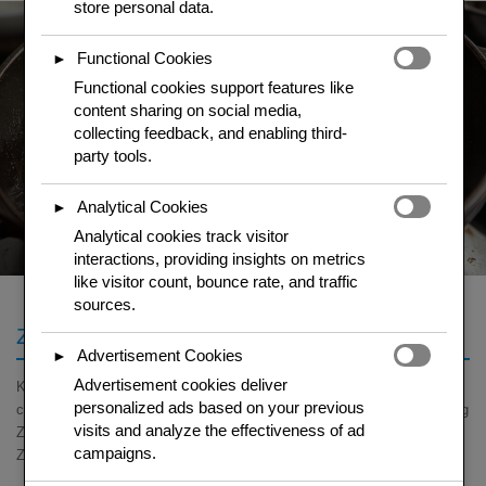
store personal data.
Functional Cookies
►
Functional cookies support features like
content sharing on social media,
collecting feedback, and enabling third-
party tools.
Analytical Cookies
►
Analytical cookies track visitor
interactions, providing insights on metrics
like visitor count, bounce rate, and traffic
sources.
Zwei Teige – aussen und innen verschieden
Advertisement Cookies
►
Advertisement cookies deliver
Kanom Krok hat zwei Lagen: eine festere Reisbasis (Teig) und eine
personalized ads based on your previous
cremige Kokosmilch-Fuellung. Teig: Reismehl, 300 ml Kokosmilch, 50 g
visits and analyze the effectiveness of ad
Zucker und Salz glatt ruehren. Fuellung: 200 ml Kokossahne, 30 g
campaigns.
Zucker und eine Prise Salz vermischen.