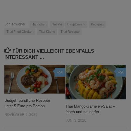
Schlagwörter:
Hähnchen
Hat Yai
Hauptgericht
Knusprig
Thai Fried Chicken
Thai Küche
Thai Rezepte
FÜR DICH VIELLEICHT EBENFALLS
INTERESSANT …
0
0
Budgetfreundliche Rezepte
unter 5 Euro pro Portion
Thai Mango-Garnelen-Salat –
frisch und schaerfer
NOVEMBER 9, 2025
JUNI 3, 2026