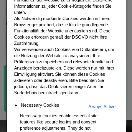
Kurkuma-Pulver
1 TL
Gemahlen
Fuer Goldfarbe
Informationen zu jeder Cookie-Kategorie finden Sie
Knoblauch
6 Zehen
Zerdruckt
Marinade
unten.
Als
Notwendig
markierte Cookies werden in Ihrem
Oder
Korianderwurzeln
3 Stueck
Grob gehackt
Browser gespeichert, da sie für die grundlegende
Koriandersamen
Funktionalität der Website unerlässlich sind.
Diese
Cookies erfordern gemäß der DSGVO nicht Ihre
Knuspriger als
Reisstarkemehl
100 g
Fuer Panade
Zustimmung.
Mehl
Wir verwenden auch Cookies von Drittanbietern, um
Schalotten frittiert
50 g
Fertig gekauft
Topping Pflicht
die Nutzung der Website zu analysieren, Ihre
Präferenzen zu speichern und relevante Inhalte und
Anzeigen bereitzustellen. Diese werden nur mit Ihrer
Tipp:
Doppelt frittieren fuer maximale Knusprigkeit:
Erstes
Einwilligung aktiviert. Sie können diese Cookies
Frittieren: 165 Grad, 8-10 Minuten bis durchgegart.
aktivieren oder deaktivieren. Bitte beachten Sie
Herausnehmen, 5 Minuten ruhen lassen. Zweites Frittieren: 185
jedoch, dass das Deaktivieren einiger Arten Ihr
Grad, 2-3 Minuten bis die Haut extremst knusprig und tief
Surferlebnis beeinträchtigen kann.
goldbraun ist. Das Prinzip kommt aus der japanischen Karaage-
Technik und macht den Unterschied.
Necessary Cookies
►
Always Active
Necessary cookies enable essential site
features like secure log-ins and consent
preference adjustments. They do not