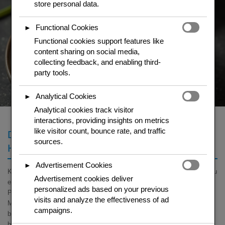
store personal data.
Functional Cookies
►
Functional cookies support features like
content sharing on social media,
collecting feedback, and enabling third-
party tools.
Analytical Cookies
►
Analytical cookies track visitor
interactions, providing insights on metrics
like visitor count, bounce rate, and traffic
Die Marinade – Geschmack geht durch die
sources.
Haut
Advertisement Cookies
►
Knoblauch, Korianderwurzeln, Kurkuma, Pfeffer und Salz im Moerser zu
Advertisement cookies deliver
einer Paste zerstossen. Mit Fischsauce, Sojasauce und etwas
personalized ads based on your previous
Palmzucker vermengen. Haenchen-Teile einige Male tief einritzen und
visits and analyze the effectiveness of ad
Marinade einmassieren.
Mindestens 4 Stunden marinieren
, am
campaigns.
besten ueber Nacht im Kuehlschrank. Die Marinade macht das Fleisch
beim Braten saftig.