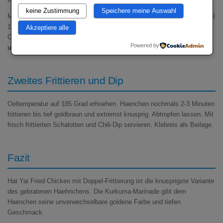
keine Zustimmung
Speichere meine Auswahl
Mariniertes Haenchen in Reisstaerkemehl (gemischt mit normalem Mehl
1:1) wenden – gut andruecken. Ueberschuss abklopfen. Zum Frittieren
Akzeptiere alle
Oel auf 165 Grad erhitzen. Haenchen portionsweise einlegen,
nicht
Powered by
ueberfullen
. 8-10 Minuten bis durchgegart.
Zweites Frittieren und Dip
Oeltemperatur auf 185 Grad erhoehen. Haenchen nochmals 2-3 Minuten
frittieren bis tief goldbraun und extremst knusprig. Abtropfen lassen. Mit
frisch frittierten Schalotten und Chili-Dip servieren. Klebreis als Beilage.
Fazit
Hat Yai Fried Chicken mit Doppel-Frittierung ist die knusprigste Variante
des gebratenen Haehnchens. Die Kurkuma-Marinade gibt dem
Haenchen seine unverwechselbare goldene Farbe und tiefen
Geschmack.