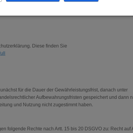
ellabwicklung und IT-Dienstleister. In allen Fällen beachten wir 
 beschränkt sich auf ein Mindestmaß.
hutzerklärung. Diese finden Sie
ull
nächst für die Dauer der Gewährleistungsfrist, danach unter
handelsrechtlicher Aufbewahrungsfristen gespeichert und dann 
beitung und Nutzung nicht zugestimmt haben.
gen folgende Rechte nach Artt. 15 bis 20 DSGVO zu: Recht auf 