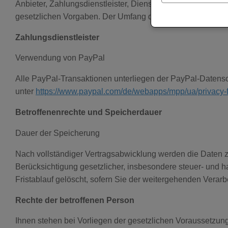
Anbieter, Zahlungsdienstleister, Diensteanbieter für die Best
gesetzlichen Vorgaben. Der Umfang der Datenübermittlung
Zahlungsdienstleister
Verwendung von PayPal
Alle PayPal-Transaktionen unterliegen der PayPal-Datensc
unter
https://www.paypal.com/de/webapps/mpp/ua/privacy-f
Betroffenenrechte und Speicherdauer
Dauer der Speicherung
Nach vollständiger Vertragsabwicklung werden die Daten zu
Berücksichtigung gesetzlicher, insbesondere steuer- und 
Fristablauf gelöscht, sofern Sie der weitergehenden Verar
Rechte der betroffenen Person
Ihnen stehen bei Vorliegen der gesetzlichen Voraussetzun