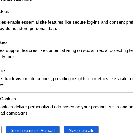
auf eine identifizierte oder identifizierbare natürliche Person 
okies
s enable essential site features like secure log-ins and consent pre
 Ihrer Person zu machen.
y do not store personal data.
nseren Webhoster / IT-Dienstleister Nutzungsdaten durch Ihren 
gfiles) gespeichert. Zu diesen gespeicherten Daten gehören z.B
kies
e IP-Adresse, die übertragene Datenmenge und der anfragende P
es support features like content sharing on social media, collecting 
lit. f DSGVO aus unserem überwiegenden berechtigten Interesse a
rty tools.
bsite sowie zur Verbesserung unseres Angebotes.
kies
s track visitor interactions, providing insights on metrics like visitor 
es.
er Daten bei Bestellungen
nenbezogenen Daten nur, soweit dies zur Erfüllung und Abwicklu
 Cookies
 ist. Die Bereitstellung der Daten ist für den Vertragsschluss erf
ookies deliver personalized ads based on your previous visits and an
geschlossen werden kann. Die Verarbeitung erfolgt auf Grundlage
f ad campaigns.
mit Ihnen erforderlich.
e an die von Ihnen gewählten Versandunternehmen und Dropship
Speichere meine Auswahl
Akzeptiere alle