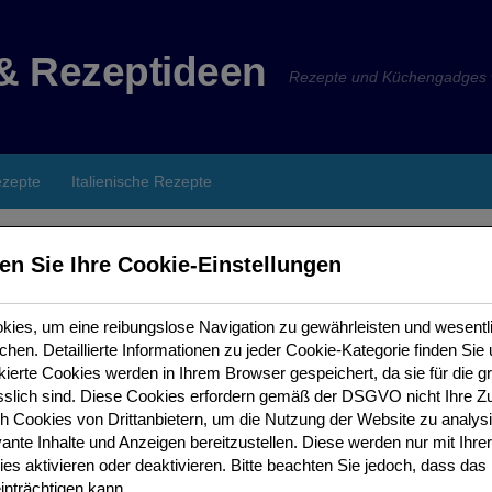
& Rezeptideen
Rezepte und Küchengadges w
ezepte
Italienische Rezepte
en Sie Ihre Cookie-Einstellungen
ies, um eine reibungslose Navigation zu gewährleisten und wesentl
hen. Detaillierte Informationen zu jeder Cookie-Kategorie finden Sie 
n, ist die Bereitstellung Ihrer personenbezogenen Daten wed
ierte Cookies werden in Ihrem Browser gespeichert, da sie für die gr
Vertragsabschluss erforderlich. Sie sind zur Bereitstellung der D
slich sind.
Diese Cookies erfordern gemäß der DSGVO nicht Ihre Z
 Cookies von Drittanbietern, um die Nutzung der Website zu analysi
ies gilt nur soweit bei den nachfolgenden Verarbeitungsvorgänge
ante Inhalte und Anzeigen bereitzustellen. Diese werden nur mit Ihrer E
s aktivieren oder deaktivieren. Bitte beachten Sie jedoch, dass das 
einträchtigen kann.