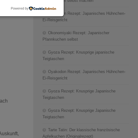
Pfannkuchen selbst machen
strikt die
Powered by
Oyakodon Rezept: Japanisches Hühnchen-
Ei-Reisgericht
Okonomiyaki Rezept: Japanischer
Pfannkuchen selbst
Gyoza Rezept: Knusprige japanische
Teigtaschen
Oyakodon Rezept: Japanisches Hühnchen-
Ei-Reisgericht
Gyoza Rezept: Knusprige Japanische
Teigtaschen
nach
Gyoza Rezept: Knusprige Japanische
Teigtaschen
Tarte Tatin: Der klassische französische
Auskunft,
Apfelkuchen (Originalrezept)