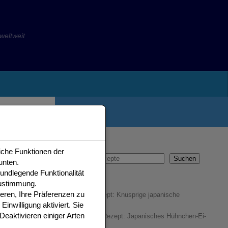
eltweit
IDEEN
Suchen
iche Funktionen der
Suchen
unten.
er
undlegende Funktionalität
aten nicht
ustimmung.
eren, Ihre Präferenzen zu
n keine
Gyoza Rezept: Knusprige japanische
inwilligung aktiviert. Sie
Teigtaschen
Deaktivieren einiger Arten
Oyakodon Rezept: Japanisches Hühnchen-Ei-
Gericht