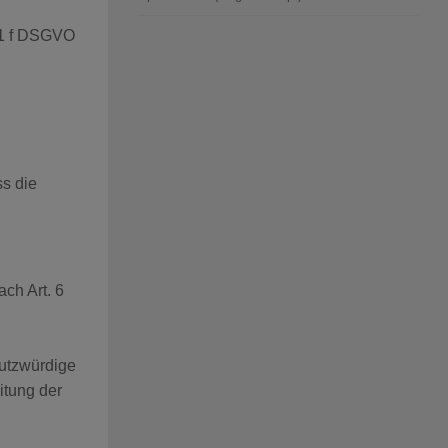
. 1 f DSGVO
s die
ch Art. 6
hutzwürdige
itung der