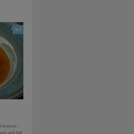
0
d Ananas –
uss und tief