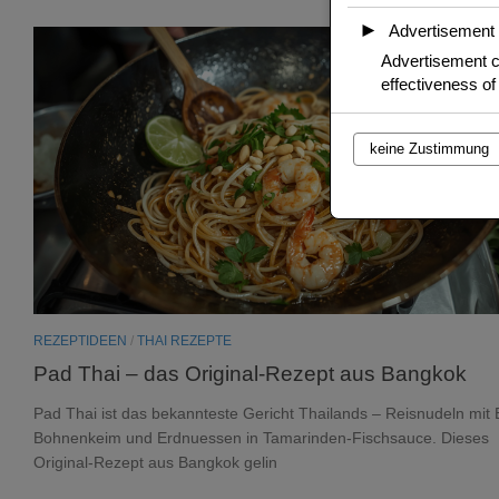
►
Advertisement
Advertisement c
effectiveness o
keine Zustimmung
REZEPTIDEEN
/
THAI REZEPTE
Pad Thai – das Original-Rezept aus Bangkok
Pad Thai ist das bekannteste Gericht Thailands – Reisnudeln mit E
Bohnenkeim und Erdnuessen in Tamarinden-Fischsauce. Dieses
Original-Rezept aus Bangkok gelin