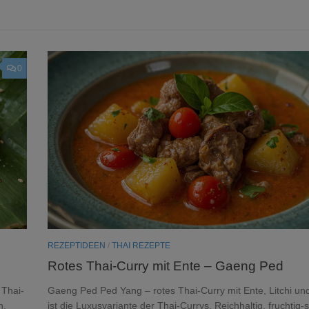
0
REZEPTIDEEN
/
THAI REZEPTE
Rotes Thai-Curry mit Ente – Gaeng Ped
 Thai-
Gaeng Ped Ped Yang – rotes Thai-Curry mit Ente, Litchi un
h,
ist die Luxusvariante der Thai-Currys. Reichhaltig, fruchtig-s