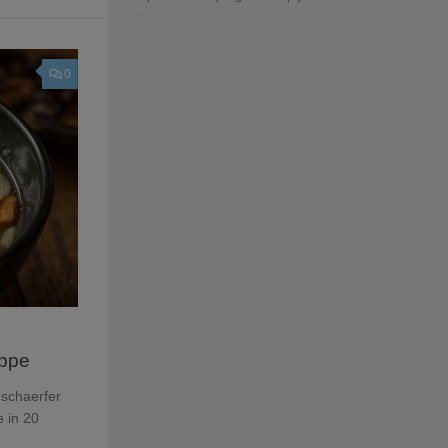
0
uppe
 schaerfer
e in 20