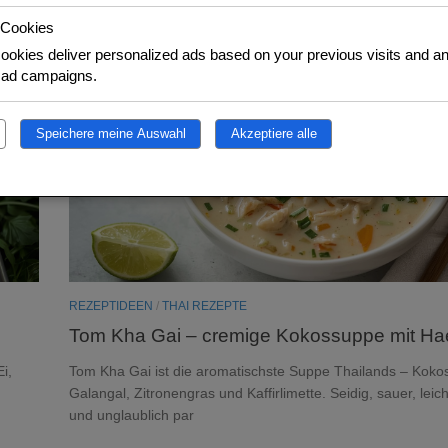
 Cookies
0
ookies deliver personalized ads based on your previous visits and an
f ad campaigns.
Speichere meine Auswahl
Akzeptiere alle
REZEPTIDEEN
/
THAI REZEPTE
Tom Kha Gai – cremige Kokossuppe mit H
i,
Tom Kha Gai ist die aromatischste Suppe Thailands – Kokos
Galangal, Zitronengras und Kaffirlimette. Seidig, sauer, leic
und unglaublich par