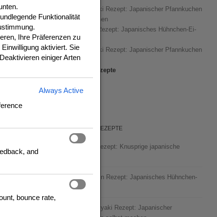
unten.
Okonomiyaki Rezept: Japanischer Pfannkuchen
undlegende Funktionalität
selbst machen
ustimmung.
Oyakodon Rezept: Japanisches Hühnchen-Ei-
eren, Ihre Präferenzen zu
Reisgericht
inwilligung aktiviert. Sie
Okonomiyaki Rezept: Japanischer Pfannkuchen
Deaktivieren einiger Arten
selbst
Frühere Rezepte
Always Active
ference
NEUESTE REZEPTE
Gyoza Rezept: Knusprige japanische
feedback, and
Teigtaschen
Oyakodon Rezept: Japanisches Hühnchen-
t knusprigem
Ei-Gericht
count, bounce rate,
Okonomiyaki Rezept: Japanischer