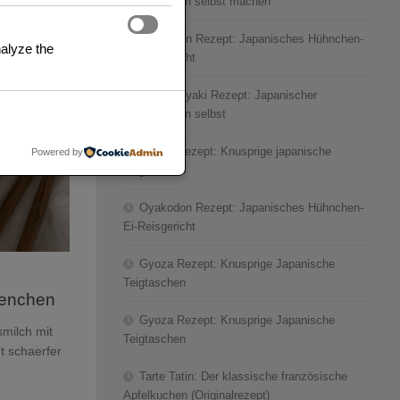
Pfannkuchen selbst machen
Oyakodon Rezept: Japanisches Hühnchen-
0
alyze the
Ei-Reisgericht
Okonomiyaki Rezept: Japanischer
Pfannkuchen selbst
Gyoza Rezept: Knusprige japanische
Powered by
Teigtaschen
Oyakodon Rezept: Japanisches Hühnchen-
Ei-Reisgericht
Gyoza Rezept: Knusprige Japanische
Teigtaschen
aenchen
Gyoza Rezept: Knusprige Japanische
milch mit
Teigtaschen
ht schaerfer
Tarte Tatin: Der klassische französische
Apfelkuchen (Originalrezept)