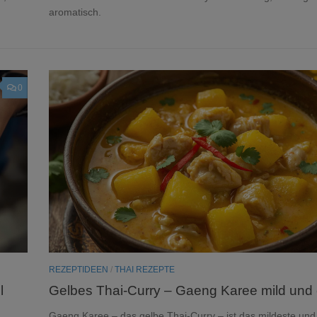
aromatisch.
0
REZEPTIDEEN
/
THAI REZEPTE
l
Gelbes Thai-Curry – Gaeng Karee mild und
Gaeng Karee – das gelbe Thai-Curry – ist das mildeste und