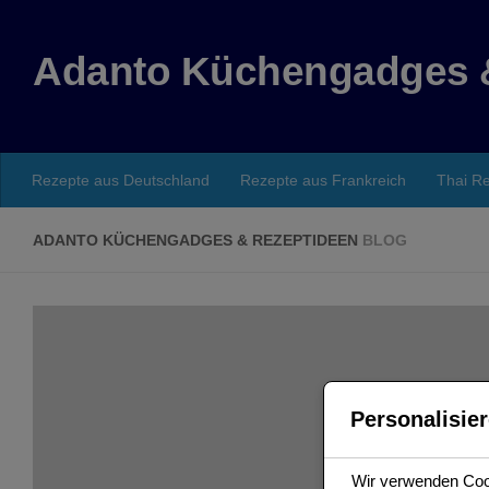
Zum Inhalt springen
Adanto Küchengadges 
Rezepte aus Deutschland
Rezepte aus Frankreich
Thai R
ADANTO KÜCHENGADGES & REZEPTIDEEN
BLOG
Personalisier
Wir verwenden Cook