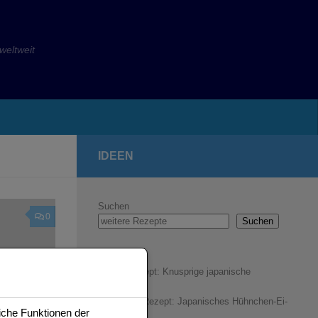
eltweit
IDEEN
Suchen
0
Suchen
Gyoza Rezept: Knusprige japanische
Teigtaschen
Oyakodon Rezept: Japanisches Hühnchen-Ei-
iche Funktionen der
Gericht