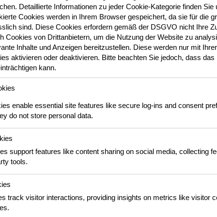
hen. Detaillierte Informationen zu jeder Cookie-Kategorie finden Sie 
ierte Cookies werden in Ihrem Browser gespeichert, da sie für die gr
slich sind.
Diese Cookies erfordern gemäß der DSGVO nicht Ihre Z
 Cookies von Drittanbietern, um die Nutzung der Website zu analysi
ante Inhalte und Anzeigen bereitzustellen. Diese werden nur mit Ihrer E
s aktivieren oder deaktivieren. Bitte beachten Sie jedoch, dass das 
einträchtigen kann.
okies
s enable essential site features like secure log-ins and consent pre
y do not store personal data.
kies
es support features like content sharing on social media, collecting 
sche Teigtaschen
rty tools.
hritt, wie die japanischen Teigtaschen mit saftiger Füllung und perfek
kies
s track visitor interactions, providing insights on metrics like visitor 
es.