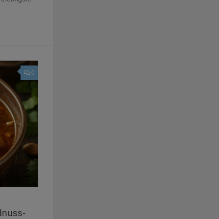
0
dnuss-