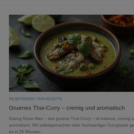
REZEPTIDEEN
/
THAI REZEPTE
Gruenes Thai-Curry – cremig und aromatisch
Gaeng Keow Wan – das gruene Thai-Curry – ist intensiv, cremig 
aromatisch. Mit selbstgemachter oder hochwertiger Currypaste ge
es in 25 Minuten.