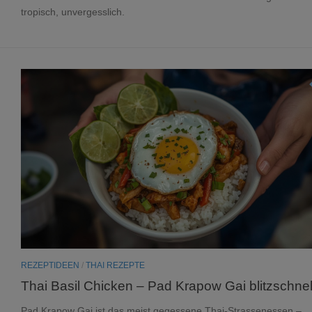
tropisch, unvergesslich.
REZEPTIDEEN
/
THAI REZEPTE
Thai Basil Chicken – Pad Krapow Gai blitzschnel
Pad Krapow Gai ist das meist gegessene Thai-Strassenessen –