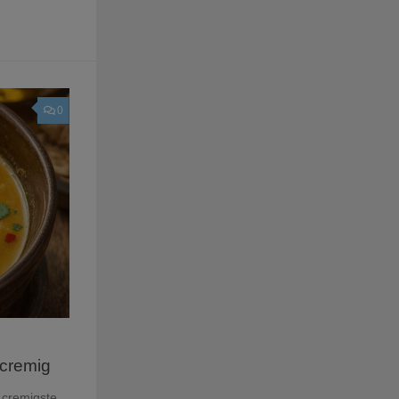
0
 cremig
 cremigste