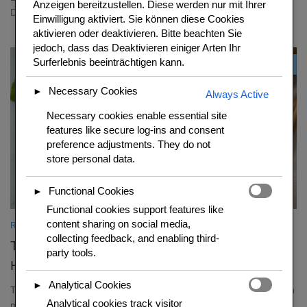
Anzeigen bereitzustellen. Diese werden nur mit Ihrer
Dieses Original-Rezept aus Bangkok gelin
Einwilligung aktiviert. Sie können diese Cookies
aktivieren oder deaktivieren. Bitte beachten Sie
jedoch, dass das Deaktivieren einiger Arten Ihr
Surferlebnis beeinträchtigen kann.
0
Necessary Cookies
►
Always Active
Necessary cookies enable essential site
features like secure log-ins and consent
preference adjustments. They do not
store personal data.
Functional Cookies
►
Functional cookies support features like
content sharing on social media,
REZEPTIDEEN
/
THAI REZEPTE
collecting feedback, and enabling third-
Tom Kha Gai – cremige Kokossuppe mit
party tools.
Haenchen
Analytical Cookies
►
Tom Kha Gai ist die aromatischste Suppe Thailands – Kokosmilch
Analytical cookies track visitor
mit Galangal, Zitronengras und Kaffirlimette. Seidig, sauer, leicht