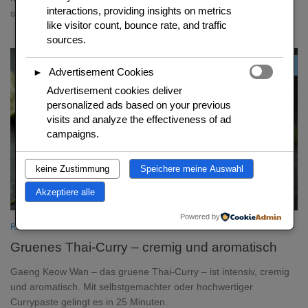
interactions, providing insights on metrics
schaerfer und unglaublich par
like visitor count, bounce rate, and traffic
sources.
0
Advertisement Cookies
►
Advertisement cookies deliver
personalized ads based on your previous
visits and analyze the effectiveness of ad
campaigns.
keine Zustimmung
Speichere meine Auswahl
Akzeptiere alle
Powered by
REZEPTIDEEN
/
THAI REZEPTE
Gruenes Thai-Curry – cremig und aromatisch
Gaeng Keow Wan – das gruene Thai-Curry – ist intensiv, cremig
und aromatisch. Mit selbstgemachter oder hochwertiger
Currypaste gelingt es in 25 Minuten.