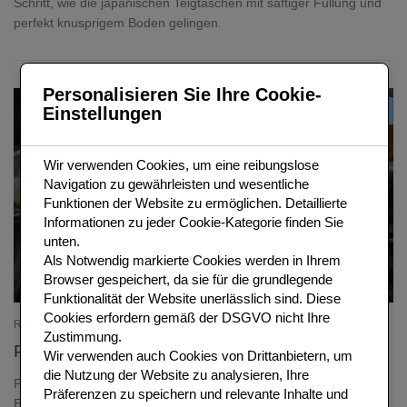
Schritt, wie die japanischen Teigtaschen mit saftiger Füllung und
perfekt knusprigem Boden gelingen.
Personalisieren Sie Ihre Cookie-
Einstellungen
0
Wir verwenden Cookies, um eine reibungslose
Navigation zu gewährleisten und wesentliche
Funktionen der Website zu ermöglichen. Detaillierte
Informationen zu jeder Cookie-Kategorie finden Sie
unten.
Als
Notwendig
markierte Cookies werden in Ihrem
Browser gespeichert, da sie für die grundlegende
Funktionalität der Website unerlässlich sind.
Diese
Cookies erfordern gemäß der DSGVO nicht Ihre
REZEPTIDEEN
/
THAI REZEPTE
Zustimmung.
Pad Thai – das Original-Rezept aus Bangkok
Wir verwenden auch Cookies von Drittanbietern, um
die Nutzung der Website zu analysieren, Ihre
Pad Thai ist das bekannteste Gericht Thailands – Reisnudeln mit
Präferenzen zu speichern und relevante Inhalte und
Ei, Bohnenkeim und Erdnuessen in Tamarinden-Fischsauce.