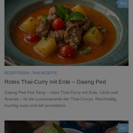
0
REZEPTIDEEN
/
THAI REZEPTE
Rotes Thai-Curry mit Ente – Gaeng Ped
Gaeng Ped Ped Yang – rotes Thai-Curry mit Ente, Litchi und
Ananas – ist die Luxusvariante der Thai-Currys. Reichhaltig,
fruchtig-suss und tief aromatisch.
0