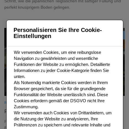
Schritt, wie die japanischen Teigtaschen mit saftiger Füllung und
perfekt knusprigem Boden gelingen.
Personalisieren Sie Ihre Cookie-
Einstellungen
0
Wir verwenden Cookies, um eine reibungslose
Navigation zu gewährleisten und wesentliche
Funktionen der Website zu ermöglichen. Detaillierte
Informationen zu jeder Cookie-Kategorie finden Sie
unten.
Als
Notwendig
markierte Cookies werden in Ihrem
Browser gespeichert, da sie für die grundlegende
Funktionalität der Website unerlässlich sind.
Diese
Cookies erfordern gemäß der DSGVO nicht Ihre
REZEPTIDEEN
/
THAI REZEPTE
Zustimmung.
Pad Thai – das Original-Rezept aus Bangkok
Wir verwenden auch Cookies von Drittanbietern, um
die Nutzung der Website zu analysieren, Ihre
Pad Thai ist das bekannteste Gericht Thailands – Reisnudeln mit
Präferenzen zu speichern und relevante Inhalte und
Ei, Bohnenkeim und Erdnuessen in Tamarinden-Fischsauce.