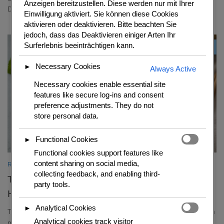
Anzeigen bereitzustellen. Diese werden nur mit Ihrer
Dieses Original-Rezept aus Bangkok gelin
Einwilligung aktiviert. Sie können diese Cookies
aktivieren oder deaktivieren. Bitte beachten Sie
jedoch, dass das Deaktivieren einiger Arten Ihr
Surferlebnis beeinträchtigen kann.
0
Necessary Cookies
►
Always Active
Necessary cookies enable essential site
features like secure log-ins and consent
preference adjustments. They do not
store personal data.
Functional Cookies
►
Functional cookies support features like
content sharing on social media,
REZEPTIDEEN
/
THAI REZEPTE
collecting feedback, and enabling third-
Tom Kha Gai – cremige Kokossuppe mit
party tools.
Haenchen
Analytical Cookies
►
Tom Kha Gai ist die aromatischste Suppe Thailands – Kokosmilch
Analytical cookies track visitor
mit Galangal, Zitronengras und Kaffirlimette. Seidig, sauer, leicht