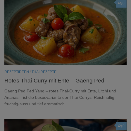
0
REZEPTIDEEN
/
THAI REZEPTE
Rotes Thai-Curry mit Ente – Gaeng Ped
Gaeng Ped Ped Yang – rotes Thai-Curry mit Ente, Litchi und
Ananas – ist die Luxusvariante der Thai-Currys. Reichhaltig,
fruchtig-suss und tief aromatisch.
0