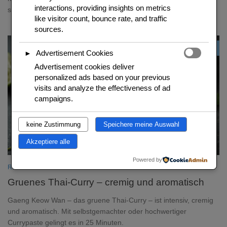
interactions, providing insights on metrics
schaerfer und unglaublich par
like visitor count, bounce rate, and traffic
sources.
0
Advertisement Cookies
►
Advertisement cookies deliver
personalized ads based on your previous
visits and analyze the effectiveness of ad
campaigns.
keine Zustimmung
Speichere meine Auswahl
Akzeptiere alle
Powered by
REZEPTIDEEN
/
THAI REZEPTE
Gruenes Thai-Curry – cremig und aromatisch
Gaeng Keow Wan – das gruene Thai-Curry – ist intensiv, cremig
und aromatisch. Mit selbstgemachter oder hochwertiger
Currypaste gelingt es in 25 Minuten.